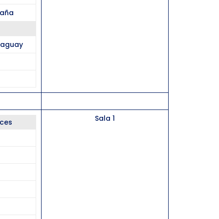
paña
araguay
Sala 1
aces