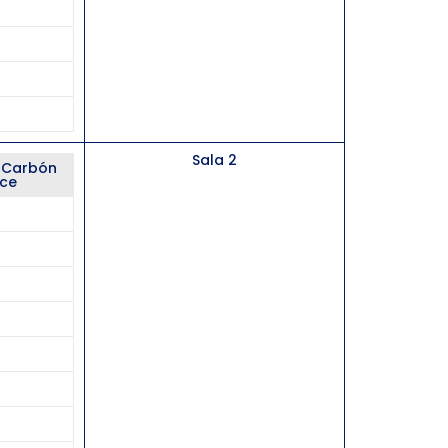
Sala 2
s Carbón
rce