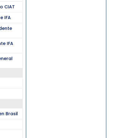
vo CIAT
e IFA
dente
nte IFA
eneral
n Brasil