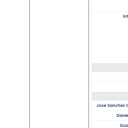
In
Jose Sanchez G
Danie
Gus