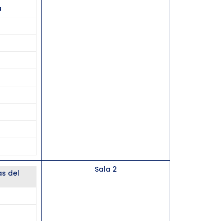
a
Sala 2
as del