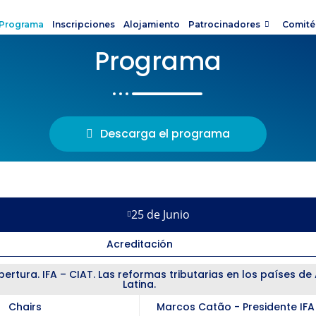
Programa
Inscripciones
Alojamiento
Patrocinadores
Comité
Programa
Descarga el programa
25 de Junio
Acreditación
ertura. IFA – CIAT. Las reformas tributarias en los países d
Latina.​
Chairs
Marcos Catão - Presidente IF