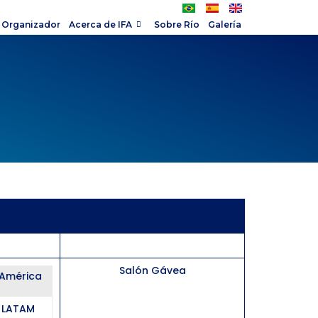
 Organizador
Acerca de IFA
Sobre Río
Galería
Salón Gávea​
e América
A LATAM