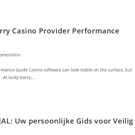
arry Casino Provider Performance
comentário
ormance Guide Casino software can look stable on the surface, but
. At lucky barry,…
AL: Uw persoonlijke Gids voor Veilig