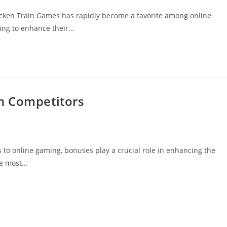
icken Train Games has rapidly become a favorite among online
king to enhance their…
h Competitors
 online gaming, bonuses play a crucial role in enhancing the
he most…