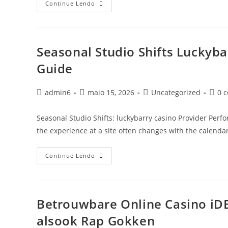
Continue Lendo
Seasonal Studio Shifts Luckyb
Guide
admin6
maio 15, 2026
Uncategorized
0 
Seasonal Studio Shifts: luckybarry casino Provider Perf
the experience at a site often changes with the calendar
Continue Lendo
Betrouwbare Online Casino iDE
alsook Rap Gokken