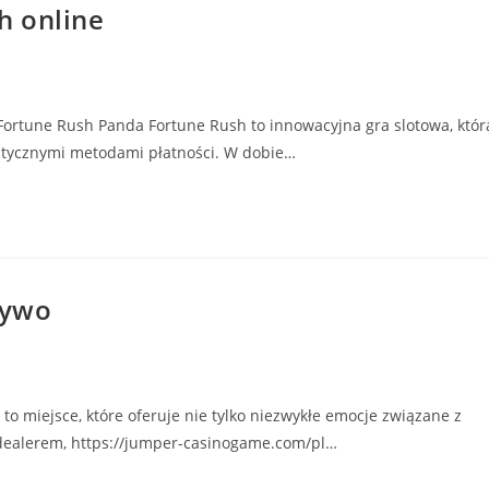
h online
Fortune Rush Panda Fortune Rush to innowacyjna gra slotowa, któr
lastycznymi metodami płatności. W dobie…
żywo
o miejsce, które oferuje nie tylko niezwykłe emocje związane z
 dealerem, https://jumper-casinogame.com/pl…