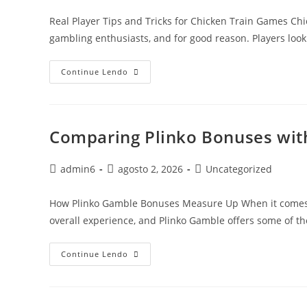
Real Player Tips and Tricks for Chicken Train Games Ch
gambling enthusiasts, and for good reason. Players loo
Continue Lendo
Comparing Plinko Bonuses wit
admin6
agosto 2, 2026
Uncategorized
How Plinko Gamble Bonuses Measure Up When it comes to
overall experience, and Plinko Gamble offers some of t
Continue Lendo